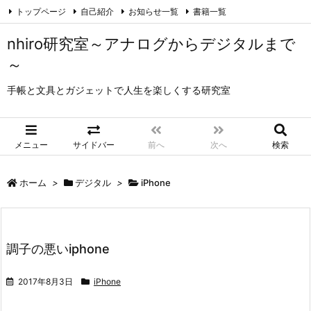
トップページ
自己紹介
お知らせ一覧
書籍一覧
このサイトについて
ナギカゼの文房具チャンネル
ブログ
リンク集
nhiro研究室～アナログからデジタルまで
NAGIKAZE コンピュータとインターネット
～
Legend of Ring 指輪物語とファンタジー
Love is Music
手帳と文具とガジェットで人生を楽しくする研究室
ご意見・ご感想
Twitter
Instagram
B!
Hatena
YouTube
LINE
RSS
Feedly
メニュー
サイドバー
前へ
次へ
検索
ホーム
>
デジタル
>
iPhone
調子の悪いiphone
2017年8月3日
iPhone