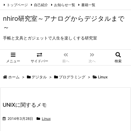
トップページ
自己紹介
お知らせ一覧
書籍一覧
このサイトについて
ナギカゼの文房具チャンネル
ブログ
リンク集
nhiro研究室～アナログからデジタルまで
NAGIKAZE コンピュータとインターネット
～
Legend of Ring 指輪物語とファンタジー
Love is Music
手帳と文具とガジェットで人生を楽しくする研究室
ご意見・ご感想
Twitter
Instagram
B!
Hatena
YouTube
LINE
RSS
Feedly
メニュー
サイドバー
前へ
次へ
検索
ホーム
>
デジタル
>
プログラミング
>
Linux
UNIXに関するメモ
2014年3月28日
Linux